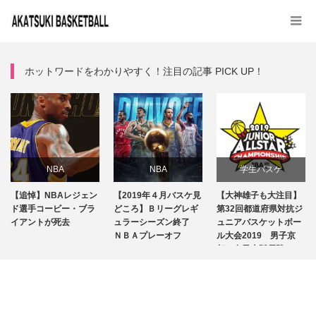
ホットワードをわかりやすく！注目の記事 PICK UP！
NBA
NBA
学生バスケ
【追悼】NBAレジェン
【2019年４月バスケ見
【大神雄子も大注目】
話題
専門用語
注目選手
ド選手コービー・ブラ
どころ】Ｂリーグレギ
第32回都道府県対抗ジ
イアントが死去
ュラーシーズン終了
ュニアバスケットボー
ＮＢＡプレーオフ
話題
ル大会2019 男子京
試合レビュー
都・女子大阪優勝…
Ｂリーグ