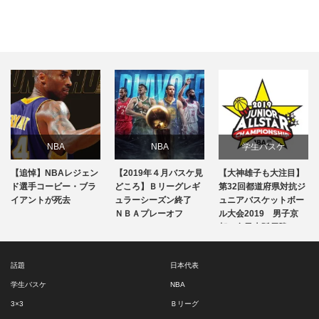
NBA
NBA
学生バスケ
【追悼】NBAレジェン
【2019年４月バスケ見
【大神雄子も大注目】
話題
専門用語
注目選手
ド選手コービー・ブラ
どころ】Ｂリーグレギ
第32回都道府県対抗ジ
イアントが死去
ュラーシーズン終了
ュニアバスケットボー
ＮＢＡプレーオフ
話題
ル大会2019 男子京
試合レビュー
都・女子大阪優勝…
Ｂリーグ
話題
日本代表
学生バスケ
NBA
3×3
Ｂリーグ