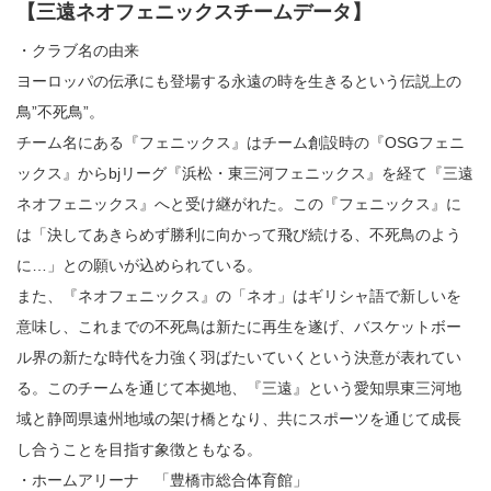
【三遠ネオフェニックスチームデータ】
・クラブ名の由来
ヨーロッパの伝承にも登場する永遠の時を生きるという伝説上の
鳥”不死鳥”。
チーム名にある『フェニックス』はチーム創設時の『OSGフェニ
ックス』からbjリーグ『浜松・東三河フェニックス』を経て『三遠
ネオフェニックス』へと受け継がれた。この『フェニックス』に
は「決してあきらめず勝利に向かって飛び続ける、不死鳥のよう
に…」との願いが込められている。
また、『ネオフェニックス』の「ネオ」はギリシャ語で新しいを
意味し、これまでの不死鳥は新たに再生を遂げ、バスケットボー
ル界の新たな時代を力強く羽ばたいていくという決意が表れてい
る。このチームを通じて本拠地、『三遠』という愛知県東三河地
域と静岡県遠州地域の架け橋となり、共にスポーツを通じて成長
し合うことを目指す象徴ともなる。
・ホームアリーナ 「豊橋市総合体育館」