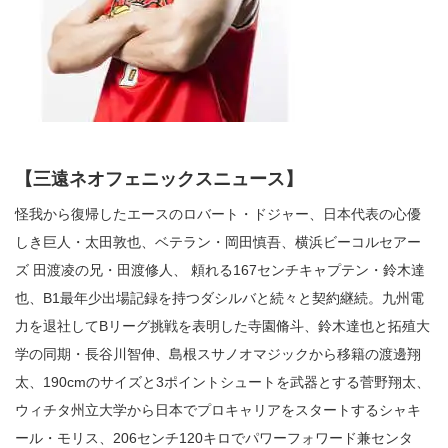
【三遠ネオフェニックスニュース】
怪我から復帰したエースのロバート・ドジャー、日本代表の心優
しき巨人・太田敦也、ベテラン・岡田慎吾、横浜ビーコルセアー
ズ 田渡凌の兄・田渡修人、 頼れる167センチキャプテン・鈴木達
也、B1最年少出場記録を持つダシルバと続々と契約継続。九州電
力を退社してBリーグ挑戦を表明した寺園脩斗、鈴木達也と拓殖大
学の同期・長谷川智伸、島根スサノオマジックから移籍の渡邊翔
太、190cmのサイズと3ポイントシュートを武器とする菅野翔太、
ウィチタ州立大学から日本でプロキャリアをスタートするシャキ
ール・モリス、206センチ120キロでパワーフォワード兼センタ