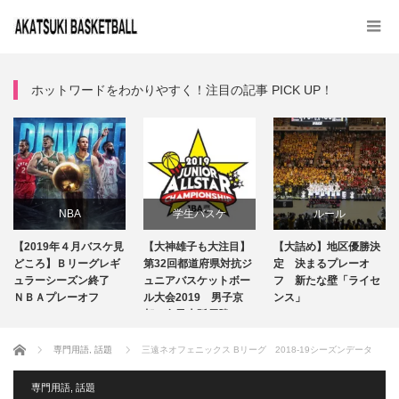
ホットワードをわかりやすく！注目の記事 PICK UP！
NBA
学生バスケ
ルール
【2019年４月バスケ見
【大神雄子も大注目】
【大詰め】地区優勝決
専門用語
注目選手
日本代表
どころ】Ｂリーグレギ
第32回都道府県対抗ジ
定 決まるプレーオ
ュラーシーズン終了
ュニアバスケットボー
フ 新たな壁「ライセ
ＮＢＡプレーオフ
話題
ル大会2019 男子京
試合レビュー
ンス」
Ｂリーグ
都・女子大阪優勝…
Ｂリーグ
ホーム
専門用語
,
話題
三遠ネオフェニックス Bリーグ 2018-19シーズンデータ
専門用語
,
話題