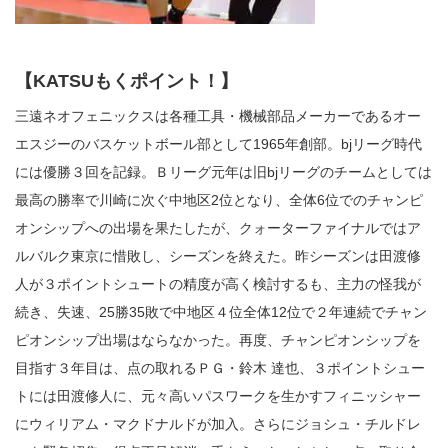
【KATSUもくポイント！】
三遠ネオフェニックスは各種工具・機械部品メーカーであるオー
エスジーのバスケットボール部として1965年創部。bjリーグ時代
には優勝３回を記録。Ｂリーグ元年は旧bjリーグのチームとしては
最高の勝率で川崎に次ぐ中地区2位となり、全体6位でのチャンピ
オンシップへの出場を果たしたが、クォーターファイナルではア
ルバルク東京に惜敗し、シーズンを終えた。昨シーズンは田渡修
人が３ポイントシュートの精度が高く検討するも、主力の怪我が
続き、失速、25勝35敗で中地区４位全体12位で２年連続でチャン
ピオンシップ出場はならなかった。再度、チャンピオンシップを
目指す３年目は、点の取れるＰＧ・鈴木 達也、３ポイントシュー
トには田渡修人に、元々高いパスワークを生かすフィニッシャー
にウィリアム・マクドナルドが加入。さらにジョシュ・チルドレ