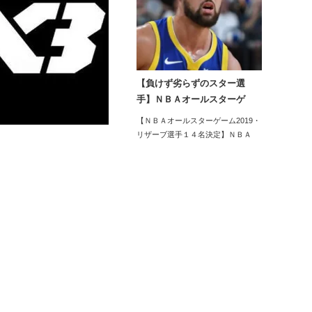
【負けず劣らずのスター選
手】ＮＢＡオールスターゲ
ー…
【ＮＢＡオールスターゲーム2019・
リザーブ選手１４名決定】ＮＢＡ
オ…