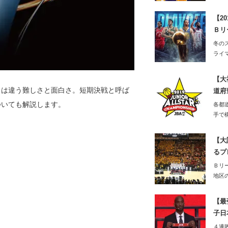
【2
Ｂリ
冬の
ライ
ーシ
【大
とは違う難しさと面白さ。短期決戦と呼ば
道府
ついても解説します。
各都
手で
する
【大
るプ
Ｂリ
地区
はそ
【最
子日
４連