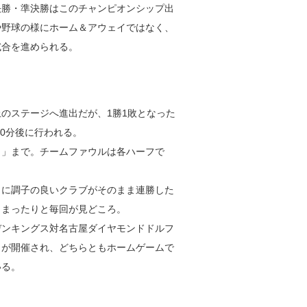
決勝・準決勝はこのチャンピオンシップ出
や野球の様にホーム＆アウェイではなく、
試合を進められる。
のステージへ進出だが、1勝1敗となった
20分後に行われる。
３」まで。チームファウルは各ハーフで
日に調子の良いクラブがそのまま連勝した
しまったりと毎回が見どころ。
デンキングス対名古屋ダイヤモンドドルフ
３が開催され、どちらともホームゲームで
いる。