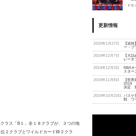
ドカ
表。
更新情報
2020年1月27日
【追悼
ー・ブ
2019年12月7日
【大詰
レーオ
2019年12月3日
NBAオ
スター
2019年11月8日
【世界
201
決定 
2019年10月23日
バスケ
戦 ワ
高クラス「B１」全１８クラブが、３つの地
上位２クラブとワイルドカード枠２クラ