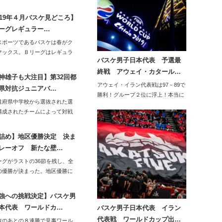
019年４月バスケ見どころ】
ーグレギュラー…
スポーツであるバスケは春がク
マックス。Ｂリーグはレギュラ
バスケ男子日本代表 予選最
ーズンが終了…
終戦 アウェイ・カタール…
神雄子も大注目】第32回都
アウェイ・イラン代表戦は97－89で
県対抗ジュニアバ…
勝利！グループ２位に浮上！本当に
道府県中学校から選抜された選
おめでとうご…
構成されたチームによって対戦
「都道府県対…
詰め】地区優勝決定 決ま
レーオフ 新たな壁…
ーグがラストの36節を残し、全
の優勝が決まった。地区優勝に
の栄誉の他…
強への挑戦決定】バスケ男
本代表 ワールドカ…
バスケ男子日本代表 イラン
代表戦 ワールドカップ出…
敗のあとの８連勝で見事ワール