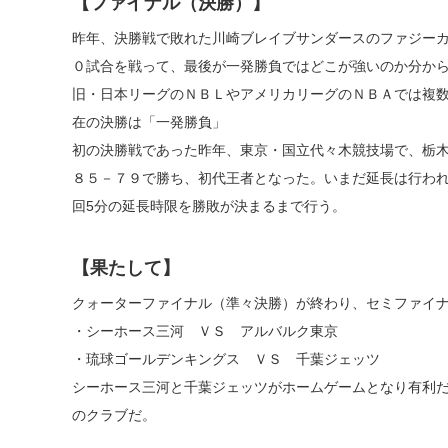
【ファイナル（決勝）】
昨年、決勝戦で敗れた川崎ブレイブサンダースのファジー
０試合を戦って、最後が一発勝負ではどこが強いのか分か
旧・日本リーグのＮＢＬやアメリカリーグのＮＢＡでは複
在の決勝は「一発勝負」
初の決勝戦であった昨年、東京・国立代々木競技場で、栃
８５－７９で勝ち、初代王者となった。いまだ延長は行われ
回5分の延長時限を勝敗が決まるまで行う。
【果たして】
クォーターファイナル（準々決勝）が終わり、セミファイ
・シーホース三河 ＶＳ アルバルク東京
・琉球ゴールデンキングス ＶＳ 千葉ジェッツ
シーホース三河と千葉ジェッツがホームゲームとなり有利
のクラブだ。