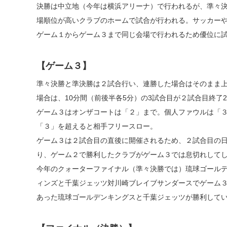
決勝は中立地（今年は横浜アリーナ）で行われるが、準々
場順位が高いクラブのホームで試合が行われる。サッカー
ゲーム１からゲーム３まで同じ会場で行われるため優位に
【ゲーム３】
準々決勝と準決勝は２試合行い、連勝した場合はそのまま上
場合は、10分間（前後半各5分）の3試合目が２試合目終了
ゲーム３はオンザコートは「２」まで。個人ファウルは「
「３」を超えると相手フリースロー。
ゲーム３は２試合目の直後に開催されるため、２試合目の
り、ゲーム２で勝利したクラブがゲーム３では息切れして
今年のクォーターファイナル（準々決勝では）琉球ゴール
ィンズと千葉ジェッツ対川崎ブレイブサンダースでゲーム
あった琉球ゴールデンキングスと千葉ジェッツが勝利して