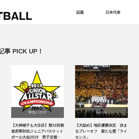
話題
日本代表
 PICK UP！
学生バスケ
ルール
【大神雄子も大注目】第32回都
【大詰め】地区優勝決定 決ま
注目選手
日本代表
道府県対抗ジュニアバスケット
るプレーオフ 新たな壁「ライ
ボール大会2019 男子京都・
センス」