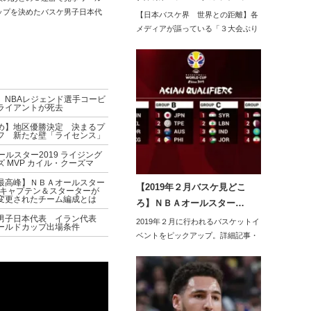
ップを決めたバスケ男子日本代
【日本バスケ界 世界との距離】各
その注目の組…
メディアが謳っている「３大会ぶり
のワールドカ…
】NBAレジェンド選手コービ
ライアントが死去
め】地区優勝決定 決まるプ
フ 新たな壁「ライセンス」
ールスター2019 ライジング
ズ MVP カイル・クーズマ
最高峰】ＮＢＡオールスター
【2019年２月バスケ見どこ
9 キャプテン＆スターターが
変更されたチーム編成とは
ろ】ＮＢＡオールスター…
男子日本代表 イラン代表
2019年２月に行われるバスケットイ
ールドカップ出場条件
ベントをピックアップ。詳細記事・
関連記事…