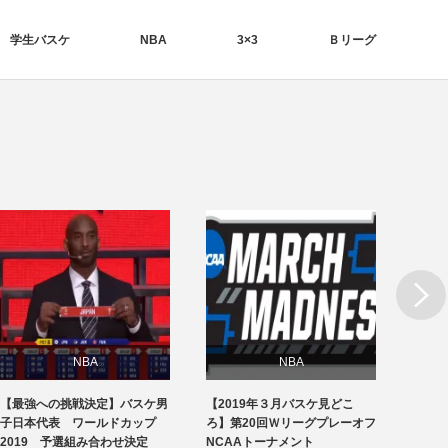
学生バスケ
NBA
3×3
Ｂリーグ
Next
NBA
NBA
【最強への挑戦決定】バスケ男
【2019年３月バスケ見どこ
バスケ
日本代表
日本代表
子日本代表 ワールドカップ
ろ】第20回Ｗリーグプレーオフ
戦 ア
2019 予選組み合わせ決定
NCAAトーナメント
選手紹