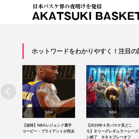
ホットワードをわかりやすく！注目の記事
NBA
NBA
23節
【追悼】NBAレジェンド選手
【2019年４月バスケ見どこ
話題
専門用語
vs栃木
コービー・ブライアントが死去
ろ】Ｂリーグレギュラーシーズ
ン終了 ＮＢＡプレーオフ