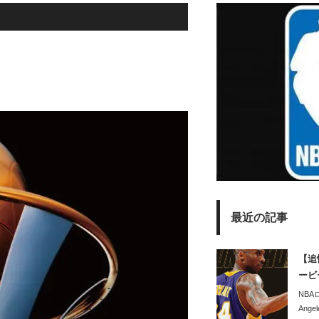
最近の記事
【追
ービ
NBA
Ange